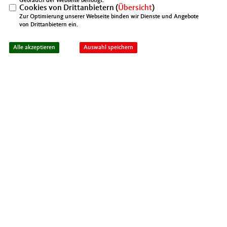
Gebrauch der Webseite benötigt.
Abgeordnetenhaus sagt Sitzung wegen Corona ab
Cookies von Drittanbietern (
Übersicht
)
Zur Optimierung unserer Webseite binden wir Dienste und Angebote
von Drittanbietern ein.
Alle akzeptieren
Auswahl speichern
Mittelstands- und Wirtschaftsunion der CDU Berlin,
Kreisverband Neukölln
IMPRESSUM
DATENSCHUTZ
KONTAKT
MIT Berlin
Mittelstands- und Wirtschaftsunion (MIT)
@2026 MIT Neukölln
Realisation: Sharkness Media GmbH
Alle Rechte vorbehalten.
& Co. KG